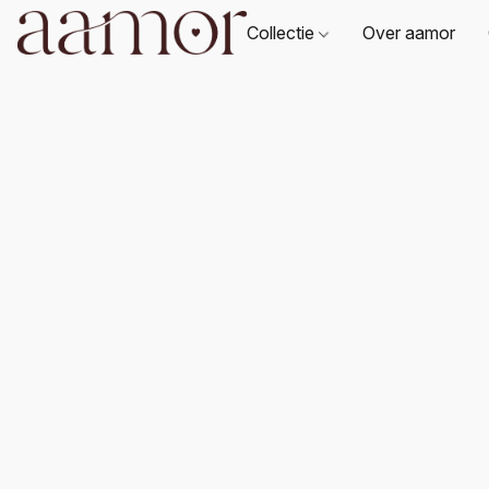
Collectie
Over aamor