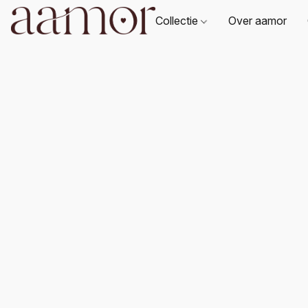
Collectie
Over aamor