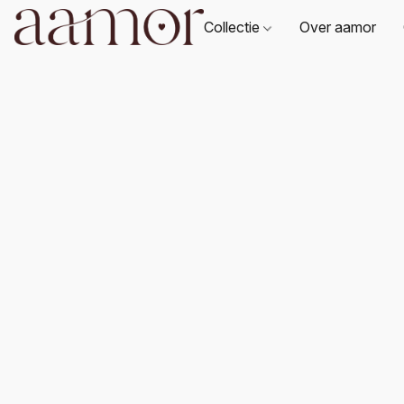
Collectie
Over aamor