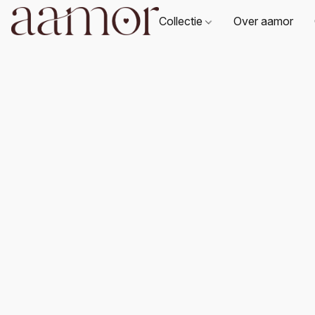
Collectie
Over aamor