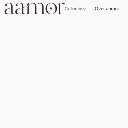
Collectie
Over aamor